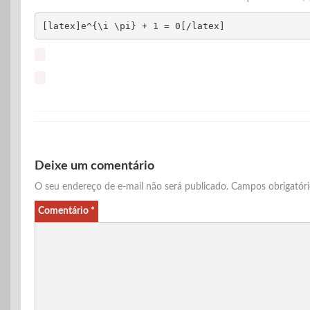
[latex]e^{\i \pi} + 1 = 0[/latex]
Deixe um comentário
O seu endereço de e-mail não será publicado.
Campos obrigatór
Comentário
*