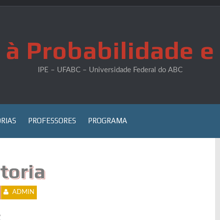
 à Probabilidade e 
IPE – UFABC – Universidade Federal do ABC
RIAS
PROFESSORES
PROGRAMA
toria
ADMIN
(