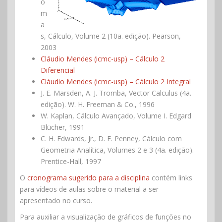
o
m
a
s, Cálculo, Volume 2 (10a. edição). Pearson,
2003
Cláudio Mendes (icmc-usp) – Cálculo 2
Diferencial
Cláudio Mendes (icmc-usp) – Cálculo 2 Integral
J. E. Marsden, A. J. Tromba, Vector Calculus (4a.
edição). W. H. Freeman & Co., 1996
W. Kaplan, Cálculo Avançado, Volume I. Edgard
Blücher, 1991
C. H. Edwards, Jr., D. E. Penney, Cálculo com
Geometria Analítica, Volumes 2 e 3 (4a. edição).
Prentice-Hall, 1997
O
cronograma sugerido para a disciplina
contém links
para vídeos de aulas sobre o material a ser
apresentado no curso.
Para auxiliar a visualização de gráficos de funções no