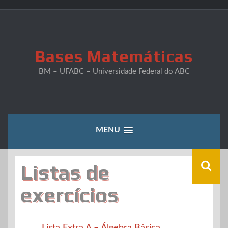
Skip
to
content
Bases Matemáticas
BM – UFABC – Universidade Federal do ABC
MENU
Listas de
exercícios